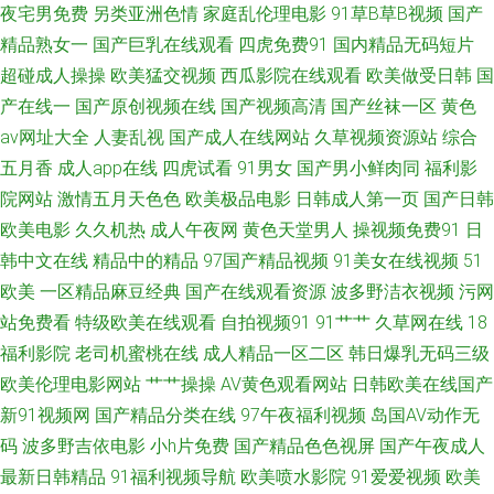
夜宅男免费
另类亚洲色情
家庭乱伦理电影
91草B草B视频
国产
精品熟女一
国产巨乳在线观看
四虎免费91
国内精品无码短片
线播放 日韩成人黄色免费 福利影院在线观看 AV地址不卡免费 日韩叼嘿片 国
超碰成人操操
欧美猛交视频
西瓜影院在线观看
欧美做受日韩
国
产精品sm 综合另类精品av 97色综合1 午夜黄色精选 久久影视新址 超碰人人
产在线一
国产原创视频在线
国产视频高清
国产丝袜一区
黄色
av网址大全
人妻乱视
国产成人在线网站
久草视频资源站
综合
擦 97资源在线 香蕉在线视频 狼友激情网 成人av福利2区 先锋资源成人av 自
五月香
成人app在线
四虎试看
91男女
国产男小鲜肉同
福利影
院网站
激情五月天色色
欧美极品电影
日韩成人第一页
国产日韩
拍超碰在线3 91网址大全 三级片人妻无码 欧洲三级片片区 免费看黄网址 黄
欧美电影
久久机热
成人午夜网
黄色天堂男人
操视频免费91
日
韩中文在线
精品中的精品
97国产精品视频
91美女在线视频
51
色www91 超碰从插 91叉啊插 日韩操逼网 户外激情露出 豆花AV网站入口 97
欧美
一区精品麻豆经典
国产在线观看资源
波多野洁衣视频
污网
在线观看视频 天美3级片 久久大肏屄 操逼导航 国产社区情侣 肏屄网址麻豆
站免费看
特级欧美在线观看
自拍视频91
91艹艹
久草网在线
18
福利影院
老司机蜜桃在线
成人精品一区二区
韩日爆乳无码三级
传媒 91亚洲夜色看片 性爱字幕网 欧美色日 人人摸人人干人人 含羞草影院福
欧美伦理电影网站
艹艹操操
AV黄色观看网站
日韩欧美在线国产
新91视频网
国产精品分类在线
97午夜福利视频
岛国AV动作无
利院 91午夜福利导航 91国产微拍 91N视频网z 午夜少妇片 欧美丝袜人妖 大
码
波多野吉依电影
小h片免费
国产精品色色视屏
国产午夜成人
最新日韩精品
91福利视频导航
欧美喷水影院
91爱爱视频
欧美
香蕉A91 影音先锋红杏AV 欧美亚洲日韩成人 欧美射精视频 国产美女A片 AV