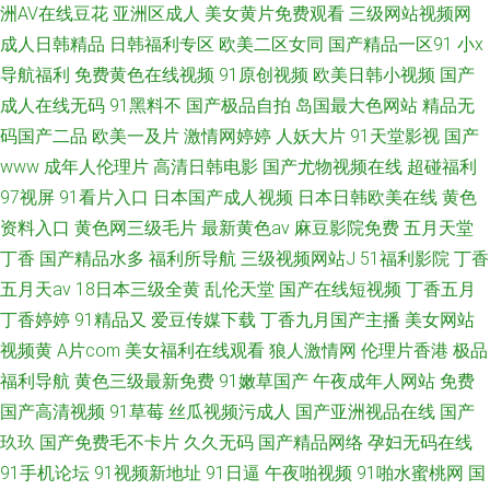
洲AV在线豆花
亚洲区成人
美女黄片免费观看
三级网站视频网
成人日韩精品
日韩福利专区
欧美二区女同
国产精品一区91
小x
导航福利
免费黄色在线视频
91原创视频
欧美日韩小视频
国产
成人在线无码
91黑料不
国产极品自拍
岛国最大色网站
精品无
码国产二品
欧美一及片
激情网婷婷
人妖大片
91天堂影视
国产
www
成年人伦理片
高清日韩电影
国产尤物视频在线
超碰福利
97视屏
91看片入口
日本国产成人视频
日本日韩欧美在线
黄色
资料入口
黄色网三级毛片
最新黄色av
麻豆影院免费
五月天堂
丁香
国产精品水多
福利所导航
三级视频网站J
51福利影院
丁香
五月天av
18日本三级全黄
乱伦天堂
国产在线短视频
丁香五月
丁香婷婷
91精品又
爱豆传媒下载
丁香九月国产主播
美女网站
视频黄
A片com
美女福利在线观看
狼人激情网
伦理片香港
极品
福利导航
黄色三级最新免费
91嫩草国产
午夜成年人网站
免费
国产高清视频
91草莓
丝瓜视频污成人
国产亚洲视品在线
国产
玖玖
国产免费毛不卡片
久久无码
国产精品网络
孕妇无码在线
91手机论坛
91视频新地址
91日逼
午夜啪视频
91啪水蜜桃网
国