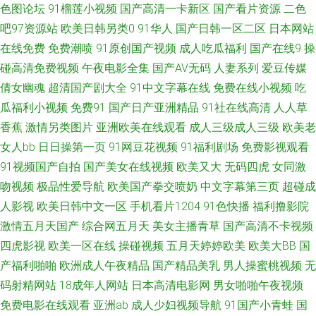
色图论坛
91榴莲小视频
国产高清一卡新区
国产看片资源
二色
吧97资源站
欧美日韩另类0
91华人
国产日韩一区二区
日本网站
音影 久久嫩草视频 日本的A网站 户外露出自慰 操逼视频软件 69欧美 日韩在
在线免费
免费潮喷
91原创国产视频
成人吃瓜福利
国产在线9
操
线精品色色 狼人综合TV 精品人妖av 91工厂小视频 人妖操男人黄色 伊人成人
碰高清免费视频
午夜电影全集
国产AV无码
人妻系列
爱豆传媒
倩女幽魂
超清国产剧大全
91中文字幕在线
免费在线小视频
吃
自拍 AV黄色天堂网 超碰在线人网播放 高清播放一区二区 成人性爱自拍 超碰
瓜福利小视频
免费91
国产日产亚洲精品
91社在线高清
人人草
香蕉
激情另类图片
亚洲欧美在线观看
成人三级成人三级
欧美老
人人澡 草莓视频91 AB色电影官网 91传媒网站 aV映画网 爱福利秒拍广场 豆
女人bb
日日操第一页
91网豆花视频
91福利剧场
免费影视观看
91视频国产自拍
国产美女在线视频
欧美又大
无码四虎
女同激
花精品福利 操人人在线观看 av秘密入口 AV中文第一页 TS赵恩静 91做爱官
吻视频
极品性爱导航
欧美国产拳交喷奶
中文字幕第三页
超碰成
人影视
欧美日韩中文一区
手机看片1204
91色快播
福利撸影院
方网站 97国产在线 操逼不卡 成人av老司机 超碰免费人人 欧美足交视频 51
激情五月天国产
综合网五月天
美女主播青草
国产高清不卡视频
草草草 综合影院 亚洲美女性爱AV 性少妇果冻传媒 天堂福利导航 偷拍第二页
四虎影视
欧美一区在线
操碰视频
五月天婷婷欧美
欧美大BB
国
产福利啪啪
欧洲成人午夜精品
国产精品美乳
男人操蜜桃视频
无
欧美性爱www 女同操操操操 亚洲操逼在线 午夜男人电影A片 偷拍网玖玖 日
码射精网站
18成年人网站
日本高清电影网
男女啪啪午夜视频
免费电影在线观看
亚洲ab
成人少妇视频导航
91国产小青蛙
国
本精品VA网站 人人骑人人妻 欧美日韩黑料 美女瑟瑟网站 日韩三级专区 午夜