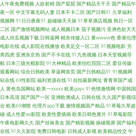
人午夜免费视频
人妖射精
国产屁屁
国产精品天干天
国产精品午
夜剧场性爱 欧美人妖 豆花黑料视频 变态另类区 97午夜福利影院 91国产夜色
夜一区
中文字幕无码人妻
日本不卡二区
国产日韩91
久草福利
视频网
91日日夜夜91
超碰碰天天操
91草草酒店视频
韩日一区
猫 人妻久久精品成人 伪娘撸管 日本www高清 东京热色综合 亚洲人妻五月婷
二区
国产激情视频网站
成人视频日本
茄子视频污
亚洲色欲天天
成人丝瓜视频下载
日韩逼网
精东传媒入口
黄wwww色
香港伦理
婷 欧美婷婷综合 老司机123AV 精品一区二区网站 国产另类ts 91最新地址 日
电影在线
成人影院在线播放
欧美足交一区二区
91视频电影
另
类四虎
亚洲东京热
国产不卡在线
91九色视频
日本天堂视频导
本精品人妖五区 另类爱爱 成人久久视频 亚洲性爱欧美 狼友激情综合国产 超
航
日本三级光棍影院
91大神精品
欧美怡红院院二区
爱豆传媒
观看网站
综合日韩欧美
草逼网首页
国产日韩精品91
91视频网
碰人妻主页 久久影院福利社 大香蕉h 99热6孕妇无码 伊人干B 另类av磁力 日
站在线
69性影院
福利资源在线
91自拍最新网址
青青草国产成
本人妖色网站 欧美多人干群p 精品超碰人妻 白丝高潮玩哭 91在线老司机 亚
人
黄色岛国网站
欧美一xxxxx
欧美gayv
91色情激情网
中国韩国
日本高清
国产国产一区
亚洲欧洲成人
日韩在线
久久国产影视综
洲天堂狼人 男女上床黄色 超碰在线女人 91豆花影院 伪娘偷拍福利 蜜桃
合
欧美69潮喷
伦理片app下载
激情视频国产精品
91草莓久草超
碰
成人性爱aa影院
欧美性爱插插
欧美日韩色黄片
91草莓影院
AV97 超碰99香蕉 亚洲图色16区 欧美另类女人男人 国产午夜在线观看 91入
午夜电影网久久
国产丝袜美女
国产精彩视频
操碰视屏
国产福利
在线
91久久影院
免费日韩电影
日韩成人影视
欧美精品性交
午
口不用下 人妻tv 久久草草视频成人 美国骚极品极品 福利姬AV导航 91社区在