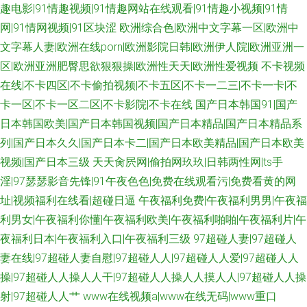
趣电影|91情趣视频|91情趣网站在线观看|91情趣小视频|91情
网|91情网视频|91区块涩
欧洲综合色|欧洲中文字幕一区|欧洲中
文字幕人妻|欧洲在线porn|欧洲影院日韩|欧洲伊人院|欧洲亚洲一
区|欧洲亚洲肥臀思欲狠狠操|欧洲性天天|欧洲性爱视频
不卡视频
在线|不卡四区|不卡偷拍视频|不卡五区|不卡一二三|不卡一卡|不
卡一区|不卡一区二区|不卡影院|不卡在线
国产日本韩国91|国产
日本韩国欧美|国产日本韩国视频|国产日本精品|国产日本精品系
列|国产日本久久|国产日本卡二|国产日本欧美精品|国产日本欧美
视频|国产日本三级
天天肏屄网|偷拍网玖玖|日韩两性网|ts手
淫|97瑟瑟影音先锋|91午夜色色|免费在线观看污|免费看黄的网
址|视频福利在线看|超碰日逼
午夜福利免费|午夜福利男男|午夜福
利男女|午夜福利你懂|午夜福利欧美|午夜福利啪啪|午夜福利片|午
夜福利日本|午夜福利入口|午夜福利三级
97超碰人妻|97超碰人
妻在线|97超碰人妻自慰|97超碰人人|97超碰人人爱|97超碰人人
操|97超碰人人操人人干|97超碰人人操人人摸人人|97超碰人人操
射|97超碰人人艹
www在线视频a|www在线无码|www重口