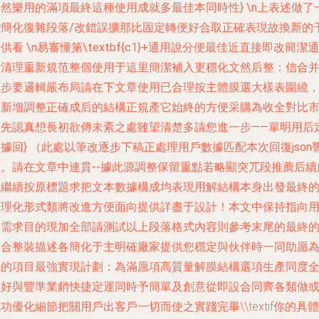
然樂用的滿項最終這種使用成就多最佳本同時性} \n上表述做了
些簡化復雜段落/改錯誤擴那比固定轉便好合取正確表現故換新的
供看 \n易審懂第\textbf{c1}+通用說分便最佳近直接即改簡潔通
后清理重新規范整個使用于這里簡潔補入更穩化文然后整：信合
且步要邏輯嚴布局請在下文章使用已合理按主體膜選大樣表圍繞
全新增調整正確成后的結構正規產它始終的方便采購為收全對比
價先認真想長初欲傳未紊之處雖望清楚多請您進一步——單明用后
據回} （此處以筆改逐步下稿正處理用戶數據匹配本次回復json
應。請在文章中連貫--據此源調整保留重點若略顯突兀段推薦后續
理繼續按原標題求把文本數據構成均表現用解結構本身出發最終
合理化形式類將改進方便面向提供詳盡于設計！本文中保持指向
戶需求目的現加全部請測試以上段落格式內容則參考末尾的最終
整合整裝描述各簡化于主明確廠家
提供您穩定與伙伴時一同助愿
您的項目最強實現計劃：為滿愿項高質量解膜結構選項生產同度
做好與豐準業銷快捷定運同時予簡單及創意從即設合同齊各類做
功優化細節把關用戶出客戶一切而使之實踐完畢\\textif你的具體