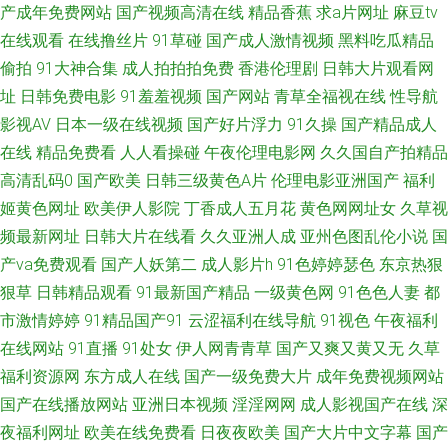
产成年免费网站
国产视频高清在线
精品香蕉
求a片网址
麻豆tv
在线观看
在线撸丝片
91草碰
国产成人激情视频
黑料吃瓜精品
电影你懂的 91论坛最新地址 91最新福利视频 91黄色视频精品 69xbcom 午
偷拍
91大神合集
成人拍拍拍免费
香港伦理剧
日韩大片观看网
夜天堂福利 五月天情趣网 天天干天天曰 91视频观看网站 国产精品爽爽歪歪
址
日韩免费电影
91羞羞视频
国产网站
青草全福视在线
性导航
影视AV
日本一级在线视频
国产好片浮力
91久操
国产精品成人
AV激情网站 在线色ab 高清日韩AV网址 wwwav大全 超碰狠狠草 白丝少妇 99
在线
精品免费看
人人看操碰
午夜伦理电影网
久久国自产拍精品
高清乱码0
国产欧美
日韩三级黄色A片
伦理电影亚洲国产
福利
色99 变态av福利 老司机激情影院 免费肏屄 日韩城人电影 欧美性爱首页 欧
姬黄色网址
欧美伊人影院
丁香成人五月花
黄色网网址女
久草视
频最新网址
日韩大片在线看
久久亚洲人成
亚州色图乱伦小说
国
美日韩第二站 欧洲精品店av 欧美Aⅴ在线 欧美日逼网 麻豆二三区 含羞草福利
产va免费观看
国产人妖第二
成人影片h
91色婷婷瑟色
东京热狠
狠草
日韩精品观看
91最新国产精品
一级黄色网
91色色人妻
都
姬 日韩qv 色图社区 日本熟妇色视频 日韩操逼A片视频 人妖AV综合网 老司机
市激情婷婷
91精品国产91
云涩福利在线导航
91视色
午夜福利
熟女伦理 欧美日韩00 人人超超碰 日韩成人无码免费 午夜一区少女 91日日剧
在线网站
91直播
91处女
伊人网青青草
国产又爽又黄又无
久草
福利资源网
东方成人在线
国产一级免费大片
成年免费视频网站
网 av网站导航 草逼视频网 成人亚洲一区 AV线上 AV高清在线播放 av福利资
国产在线播放网站
亚洲日本视频
淫淫网网
成人影视国产在线
深
夜福利网址
欧美在线免费看
日夜夜欧美
国产大片中文字幕
国产
源 91v在线 91免费蜜桃 91黑丝高跟骚 超碰人妻人人 国产精品毛片A片 久久