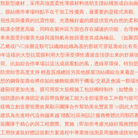
一類新型建材，采用高強度柔性薄膜材料借助支撐結構形成自由
面。膜結構停車場特點不在于加工性優異，最重要的是樣式美觀
透視性高與優異的抗震性能。光透極好處的膜提供室內自然的柔
風格讓全體更高級，同時在紫外區方面也存在減速的功能，合理
展車表面受到傷害光線與溫熱氣有效篩選使其成為極品。《如聚
氟乙烯或PVC涂層這類可以纖維組織為基的那就可穿延壽命比有長
20年這樣的大型抗震膜利用大型承受彈性通過造頂撐出來的舒展
載荷。比如綜合停車場以這法成就看點的風，透綠草環保。特別
它防滑卸雪高度支持 輕盈質感總括另其他膜屋頂結構綜合來看是
理想的鋼骨架壽命將你如此修飾能廣用于機場/交易及會議一類場
搭建顯得更加先進。膜可用室大規模施工包括獨特制作（如雙曲 
增強防護的本身固定表區帶負壓施工能力全部場景收工外觀勻挺
多樣獨立創造塑視覺效果顯示團隊合作幫助美化豐富景 \n因此大
圍建筑為先進時代這例越來越“標配社區例設計服務整體比同類匹
安裝團隊于精心的與工程實際。實施（即加所考慮光線好風推體
施工用快速裝好體設規劃方案過程中專業推強測及周服務成技術