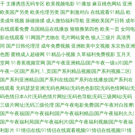
干
主播诱惑无码专区
欧美视频电影
91播放
麻豆桃色网站
亚洲
欧美国产另类
欧美伦理另类
国产刺激对白
在线观看91精品
欧
美成年视频
操碰操揉
成人微拍福利导航
亚洲欧美国产日韩
成年
在线观看免费
岛国精品在线播放
狠狠撸第四色
欧美一页
女同电
影在线观看
91网国产尤物在
毛片网站黄色
狼人三级片
高清男
同
国产日韩伦理淫
成年免费视频
亚洲欧美中文视频
东京热亚洲
色图
蜜桃成人超碰网
91精品小视频
久草福利免费视影
五月天
堂网
91香蕉视频官网
国产午夜亚洲精品|国产午夜一级a片|国产
午夜一区|国产系列_1_页|国产系列精品视频|国产系列视频二区|
国产系列亚洲精品|国产系列在线|国产系列在线播放|国产系列在
线观看
无码瑟瑟亚洲|无码色网站|无码色色影院|无码色情网站|无
码色情日本A片|无码色情片网扯|无码色导航|无码三级网站|无码
三级片网址|无码三级伦理
国产午夜电影免费|国产午夜对白按摩|
国产午夜福|国产午夜福利|国产午夜福利精品|国产午夜福利久久|
国产午夜福利局|国产午夜福利片|国产午夜福利视频|国产午夜福
利影片
91情侣在线|91情侣在线观看视频|91情侣在线视频|91情