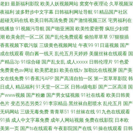
老妇
最新福利影院
欧美人妖视频网站
窝窝午夜理论
久草视频深
夜福利
波多野步中文字幕
日韩福利网址导航
91精品国产社区
超碰无码在线
欧美日韩高清免费
国产激情视频三区
宅男福利在
线播放
91视频污导航
国产啪亚洲国
欧美性爱密臀
疯狂少妇喷
潮
欧美肏屄一区二区
国产乱伦免费观看
偷拍草草草
97狠狠插
香蕉视频下载污版
三级黄色视频网址
午夜99
91日逼视频
国产
成在线观看
萌白酱一线天
乱伦五月天婷婷
美腿丝袜在线观看
国
产精品3p
91综合碰
国产乱女乱
成人xxxxx
日韩伦理片
91色爱
免费黄色av网址
欧美肥老妇
欧美在线tv
加勒比在线视屏
国产美
女在线免费
91香蕉污APP
国产高清自拍一区
第一页草草影院
韩
日成人
精品福利
91天堂一区二区
日韩a级电影
国产二区高清
国
产www视频
国产粉嫩
国产男女猛视频
91社在线看
欧美日韩黄
色片
变态另态另类2
91李宗精品
黑丝袜自慰喷水
乱伦五月
国产
无码网站
三级无毒免费
青青草51
91丝袜在线
91九色在线观看
91插
成人中文字幕免费
成年人网站视频
免费在线影院
日本欧
美第一页
国产ts在线观看
午夜影院国产在线
91操在线观看
日韩