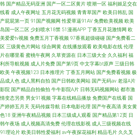
韩
国产精品无码亚洲
国产一区二区黄片
喷潮一区
福利姬足交在
线看
成人午夜网址
五月花无码视频
青青草国产
欧美日韩乱
国
产屁屁第一页
91国产视频网
性爱草逼91AV
免费欧美视频
欧美
岛国一区二区
少妇喷水18禁
51漫画APP
丁香五月花激情网
欧
美爱爱tv视频
免费五月丁香视频
97香蕉超级碰碰
国产免费看二
区
三级黄色片网站
综合网黄
在线播放观看
欧美电影在线
伦理
片在哪里看
蜜桃午夜网
久草资源在
日本三级大全
久久福利
福
利所导航视频
成人片免费
国产第9页
中文字幕bt原声
三级日韩
欧美
午夜视频123
日本推理片
丁香五月网站
国产免费看视频
极
品成人色
成人黑料自拍
国产日韩欧美网站
国产无码av
老湿A片
影院
国产精品自拍偷拍
牛牛影院A片
日韩无码视频网站
都市激
情变态另类
男女91视频
字幕在线精品播放
免费国产在线看
国
产婷婷五月天
无码传媒导航
日本电影伦理
国产午夜高清
美女黄
色18
亚洲午夜精品视频
日本三级成人观看
国产精品第12页
日
韩午夜场
成人视频高清免费
伦理在线影视
成人三级视频在线
91理论片
欧美日韩性爱福利
av午夜探花福利
精品毛片
久久叉