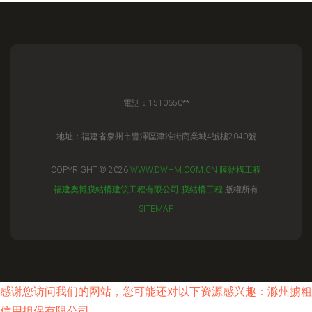
電話：1510650**
地址：福建省泉州市豐澤區津淮街商業城4號樓2040號
COPYRIGHT © 2026
WWW.DWHM.COM.CN
膜結構工程
福建奧博膜結構建筑工程有限公司
膜結構工程
版權所有
SITEMAP
感谢您访问我们的网站，您可能还对以下资源感兴趣：滁州掳粗
信用担保有限公司