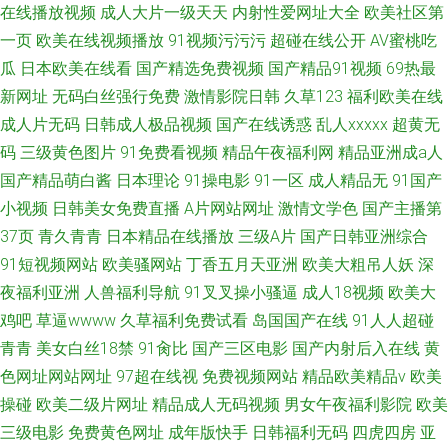
在线播放视频
成人大片一级天天
内射性爱网址大全
欧美社区第
一页
欧美在线视频播放
91视频污污污
超碰在线公开
AV蜜桃吃
瓜
日本欧美在线看
国产精选免费视频
国产精品91视频
69热最
新网址
无码白丝强行免费
激情影院日韩
久草123
福利欧美在线
成人片无码
日韩成人极品视频
国产在线诱惑
乱人xxxxx
超黄无
码
三级黄色图片
91免费看视频
精品午夜福利网
精品亚洲成a人
国产精品萌白酱
日本理论
91操电影
91一区
成人精品无
91国产
小视频
日韩美女免费直播
A片网站网址
激情文学色
国产主播第
37页
青久青青
日本精品在线播放
三级A片
国产日韩亚洲综合
91短视频网站
欧美骚网站
丁香五月天亚洲
欧美大粗吊人妖
深
夜福利亚洲
人兽福利导航
91叉叉操小骚逼
成人18视频
欧美大
鸡吧
草逼wwww
久草福利免费试看
岛国国产在线
91人人超碰
青青
美女白丝18禁
91肏比
国产三区电影
国产内射后入在线
黄
色网址网站网址
97超在线视
免费视频网站
精品欧美精品v
欧美
操碰
欧美二级片网址
精品成人无码视频
男女午夜福利影院
欧美
三级电影
免费黄色网址
成年版快手
日韩福利无码
四虎四房
亚