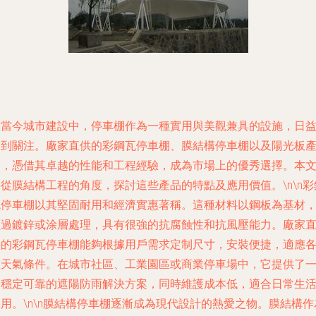
在當今城市建設中，停車棚作為一種實用與美觀兼具的設施，日
受到關注。廠家直供的彩鋼瓦停車棚、膜結構停車棚以及陽光板
品，憑借其卓越的性能和工程經驗，成為市場上的優秀選擇。本
從膜結構工程的角度，探討這些產品的特點及應用價值。\n\n彩
瓦停車棚以其堅固耐用和經濟實惠著稱。這種材料以鋼板為基材
經過鍍鋅或涂層處理，具有很強的抗腐蝕性和抗風壓能力。廠家
供的彩鋼瓦停車棚能夠根據用戶需求定制尺寸，安裝便捷，適應
種天氣條件。在城市社區、工業園區或商業停車場中，它提供了
個穩定可靠的遮陽防雨解決方案，同時維護成本低，適合日常生
用。\n\n膜結構停車棚逐漸成為現代設計的熱愛之物。膜結構作