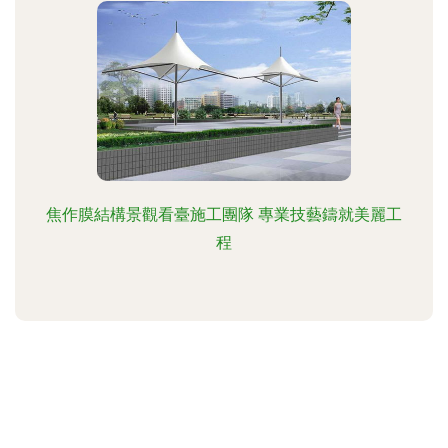
焦作膜結構景觀看臺施工團隊 專業技藝鑄就美麗工
程