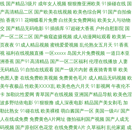
线
国产精品3级片
成年女人视频
狠狠撸亚洲欧美
91操碰在线
国
视频 日韩精品免费看 一级a黄 97視頻 日本AⅤ在线观看 日本特黄 老湿机av导
产高清精品二区
国产欧美在线视频
欧美色综合网
91国产自拍偷
拍
香蕉911
花蝴蝶看片免费
白丝美女免费网站
欧美女人与动物
航 91视频日本 欧美一区免费 日本人妻毛片 豆花视频在线观看 在线午夜福利
交
国产精品无码电影
91插插库
97超碰大香蕉
户外自慰影院
国
产一区二区二区
国产偷窥盗摄视频
成人动漫网站观看
欧美第一
黄色香蕉视频网站 伊人国产性爱在线 黄色视频久久 久久资源总站 91搭讪美
页夜夜
91成人精品视频
蜜桃爱爱视频
乱伦熟女五月天
91香蕉
视
福利在线视频直播
一区xxxxx
岛国大片免费视频
一道日本亚
女 欧美网站a 韩国综合无码 91热爆视频 色香焦伊人久久 国产视频观看网站
洲香蕉
国产91高清精品
国产一区二区福利
伦理在线播放
人妻
无码精品
91自拍在线观看
国产一级片内射
夜夜骑青青草
欧美
韩国中文av无码 91喷浆 91深夜福利视频 少妇人妻超碰在线 黄色免费高清网
色图人妻
在线免费欧美视频
免费黄色毛片
成人精品无码视频
欧
站 激情狠狠撸 AV导航网址 传媒AV导航 香蕉网址 日韩欧美视频青青 久草免
美午夜极品
性欧美ⅩⅩⅩⅩ乱
欧美色色六月天
91影视网
午夜伦不
卡
加勒比性爱网
青草国产在线视频
亚洲国产精品导航
欧美色淫
费福利视频 欧美五级a五级 国产精品久久成人 成人岛国网站 91新视频网站
波多野结依电影
91狠狠撸
成人深夜电影
精品国产美女剃毛
加
勒比熟女
91碰在线
欧美裸模
萌白酱国产一区
美国一级AV
国产
伊人91大香蕉 麻豆三级视频 日韩撸视频 在线成人欧美 91在线在线 蜜桃婷婷
人在线成免费
免费黄色A片网址
微拍福利国产视频
国产人成无
码视频
国产原创区色花堂
在线免费黄A片
久草福利
乱伦家庭
成
狠狠久久 免费看的黄色网子 久久婷婷视频小说 久久精品妻 成人快播视频 午