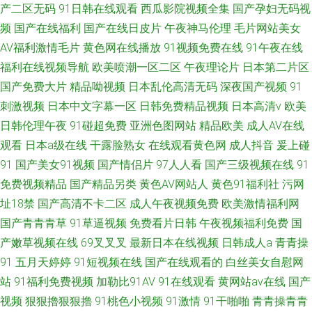
产二区无码
91日韩在线观看
西瓜影院视频全集
国产孕妇无码视
频
国产在线福利
国产在线日皮片
午夜神马伦理
毛片网站美女
AV福利激情毛片
黄色网在线播放
91视频免费在线
91午夜在线
福利在线视频导航
欧美喷潮一区二区
午夜理论片
日本第二片区
国产免费大片
精品呦视频
日本乱伦高清无码
深夜国产视频
91
刺激视频
日本中文字幕一区
日韩免费精品视频
日本高清v
欧美
日韩伦理午夜
91碰超免费
亚洲色图网站
精品欧美
成人AV在线
观看
日本a级在线
干露脸熟女
在线观看黄色网
成人抖音
爰上碰
91
国产美女91视频
国产情侣片
97人人看
国产三级视频在线
91
免费视频精品
国产精品另类
黄色AV网站人
黄色91福利社
污网
址18禁
国产高清不卡二区
成人午夜视频免费
欧美激情福利网
国产青青青草
91草逼视频
免费看片日韩
午夜视频福利免费
国
产嫩草视频在线
69叉叉叉
最新日本在线视频
日韩成人a
青青操
91
五月天婷婷
91短视频在线
国产在线观看的
白丝美女自慰网
站
91福利免费视频
加勒比91AV
91在线观看
黄网站av在线
国产
视频
狠狠擼狠狠擼
91桃色小视频
91激情
91干啪啪
青青操青青