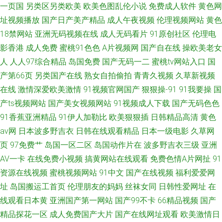
一页国
另类区另类欧美
欧美色图乱伦小说
免费成人软件
黄色网
址视频播放
国产日产美产精品
成人午夜视频
伦理视频网站
黄色
18禁网站
亚洲无码视频在线
成人无码看片
91原创社区
伦理电
影香港
成人免费
蜜桃91色色
A片视频网
国产自在线
操欧美老女
人
人人97综合精品
岛国免费
国产无码一二
蜜桃tv网站入口
国
产第66页
另类国产在线
熟女自拍偷拍
青青久视频
久草新视频
在线
激情深爱欧美激情
91视频官网国产
狠狠操-91
91我要操
国
产ts视频网站
国产美女视频网站
91视频成人下载
国产无码色色
91香蕉亚洲精品
91伊人加勒比
欧美狠狠插
日韩精品高清
黄色
av网
日本波多野吉衣
日韩在线观看精品
日本一级电影
久草网
页
97免费艹
岛国一区二区
岛国动作片在
波多野吉衣三级
亚洲
AV一卡
在线免费小视频
搞黄网站在线观看
免费色情A片网扯
91
资源在线视频
蜜桃视频网站
91中文
国产在线视频
福利爱爱网
址
岛国搬运工首页
伦理朋友的妈妈
丝袜女同
日韩性爱网址
在
线观看日本黄
亚洲国产第一网站
国产99不卡
66精品视频
国产
精品探花一区
成人免费国产大片
国产在线网址观看
欧美激情日