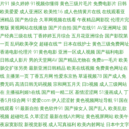
片91
操久婷婷
91视频你懂得
黄色三级片毛片
免费电影片
日韩
欧美爱爱
成人亚洲区
欧美性16
成人色情黄片在线
在线观看亚
福利社 殴美日韩成人扬院 欧美午夜成人色片 人人超碰导航 日本成人免费 欧
洲精品
国产热综合
久草网视频在线看
午夜精品网影院
伦理片完
整版
黄视网站在线播放
国产片自拍
国产在线91
AV亚洲网址
国
美熟妇bbw 亚洲天堂无码播放 www一区 91资源站在线 东方成人AV在线 国
产经典三级在线
丁香婷婷五月综合
五月花亚洲综合
国产影院第
产成人在线免费 豆花91女人 国产精品女一区 都市激激情 久草网站欧美 99超
一页
乱码欧美孕交
超碰在线艹
日本在线护士
黄色三级免费网址
香港电影伦理片
91黄色电影
亚洲一区成人视频
国产福利电影
碰精品 九一福利视频 国产一区av 老熟女自慰91 久久AV香蕉 久久国产一区
日韩成人影片
男的天堂网AV
国产精品尤物在
免费a一毛片
欧美
肠交扩张另类
最新亚洲日韩精品
欧美在线视频
免费黄色网址在
久草视频资源站 欧美国产精品综合 免费网站高清91 中文字幕六区
线
主播第一页
丁香五月网
性爱东京热
草逼视频78
国产成人免
费无码
高清日韩无码视频
宗和网五月天
日b视频
成人三级网站
在
主播福利姬h在线
国产精一精二区
基情涩涩网
51漫画成人
丁
香5月综合网
91爱爱com
伊人涩涩射
黄色视频网址导航
91国在
线观看
91最新自拍
黄色软件91
国产操女人
国产乱人
欧美乱欲
视频
超碰吃瓜
久草涩涩
最新在线A片网址
黄色视屏网站
欧美午
夜寂寞影院
新视觉影视
成人写真福利
欧美内射网址
日本中文字