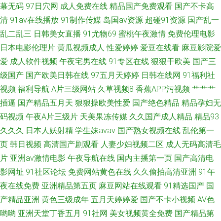
幕无码
97日穴网
成人免费在线
精品国产免费观看
国产不卡高
清
91av在线播放
91制作传媒
岛国av资源
超碰91资源
国产乱一
乱二乱三
日韩美女直播
91尤物69
蜜桃午夜激情
免费伦理电影
日本电影伦理片
黄瓜视频成人
性爱婷婷
爱豆在线看
麻豆影院爱
爱
成人软件视频
午夜宅男在线
91专区在线
狠狠干欧美
国产三
级国产
国产欧美日韩在线
97五月天婷婷
日韩在线网
91福利社
视频
福利导航
A片三级网站
久草视频8
香蕉APP污视频
艹艹艹
插逼
国产精品五月天
狠狠操欧美性爱
国产绝色精品
精品孕妇无
码视频
午夜A片三级片
天美果冻传媒
久久国产成人精品
精品93
久久久
日本人妖射精
学生妹avav
国产熟女视频在线
乱伦第一
页
韩日视频
高清国产剧观看
人妻少妇视频二区
成人无码高清毛
片
亚洲av激情电影
午夜导航在线
国内主播第一页
国产高清电
影网址
91社区论坛
免费网站黄色在线
久久偷拍高清亚洲
91午
夜在线免费
亚洲精品第五页
麻豆网站在线观看
91精选国产
国
产精品亚洲
黄色三级成年
五月天婷婷爱
国产不卡小视频
AV色
哟哟
亚洲天堂丁香五月
91社网
美女视频黄全免费
国产精品第