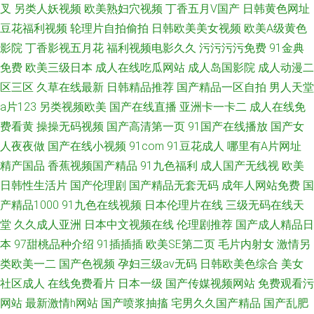
叉
另类人妖视频
欧美熟妇穴视频
丁香五月V国产
日韩黄色网址
豆花福利视频
轮理片自拍偷拍
日韩欧美美女视频
欧美A级黄色
影院
丁香影视五月花
福利视频电影久久
污污污污免费
91金典
免费
欧美三级日本
成人在线吃瓜网站
成人岛国影院
成人动漫二
区三区
久草在线最新
日韩精品推荐
国产精品一区自拍
男人天堂
a片123
另类视频欧美
国产在线直播
亚洲卡一卡二
成人在线免
费看黄
操操无码视频
国产高清第一页
91国产在线播放
国产女
人夜夜做
国产在线小视频
91com
91豆花成人
哪里有A片网址
精产国品
香蕉视频国产精品
91九色福利
成人国产无线视
欧美
日韩性生活片
国产伦理剧
国产精品无套无码
成年人网站免费
国
产精品1000
91九色在线视频
日本伦理片在线
三级无码在线天
堂
久久成人亚洲
日本中文视频在线
伦理剧推荐
国产成人精品日
本
97甜桃品种介绍
91插插插
欧美SE第二页
毛片内射女
激情另
类欧美一二
国产色视频
孕妇三级av无码
日韩欧美色综合
美女
社区成人
在线免费看片
日本一级
国产传媒视频网站
免费观看污
网站
最新激情h网站
国产喷浆抽搐
宅男久久国产精品
国产乱肥