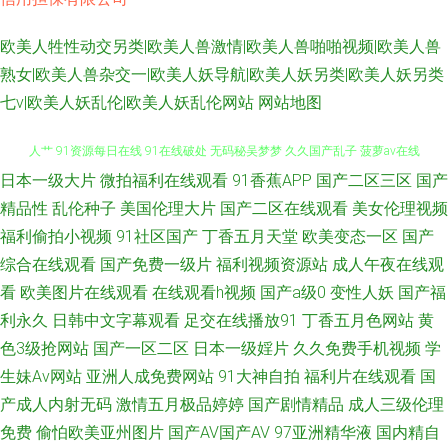
欧美人牲性动交另类|欧美人兽激情|欧美人兽啪啪视频|欧美人兽
熟女|欧美人兽杂交一|欧美人妖导航|欧美人妖另类|欧美人妖另类
七v|欧美人妖乱伦|欧美人妖乱伦网站
网站地图
日本一级大片
微拍福利在线观看
91香蕉APP
国产二区三区
国产
国产第一码页 免费三级网 91系列在线视频 超碰性导航 日本欧美色图 久久伊
精品性
乱伦种子
美国伦理大片
国产二区在线观看
美女伦理视频
人艹 91资源每日在线 91在线破处 无码秘吴梦梦 久久国产乱子 菠萝av在线
福利偷拍小视频
91社区国产
丁香五月天堂
欧美变态一区
国产
综合在线观看
国产免费一级片
福利视频资源站
成人午夜在线观
91少妇福利 午夜社区视频 女同喷水 久草福利资源 97精品 色中色综合色图
看
欧美图片在线观看
在线观看h视频
国产a级0
变性人妖
国产福
利永久
日韩中文字幕观看
足交在线播放91
丁香五月色网站
黄
久草97 免费看黄大全 在线导航福利AV 丝袜91窝 国产视频青青操 欧美天天
色3级抢网站
国产一区二区
日本一级婬片
久久免费手机视频
学
生妹Av网站
亚洲人成免费网站
91大神自拍
福利片在线观看
国
激情 午夜福利老司机 91午夜在 高清肏屄宅女 久久艹逼 欧美aa 日本激情综
产成人内射无码
激情五月极品婷婷
国产剧情精品
成人三级伦理
免费
偷怕欧美亚州图片
国产AV国产AV
97亚洲精华液
国内精自
合 午夜性爱影院 91蜜桃在线看 超碰夜夜肏 豆花91女人 精品自拍4 内射少妇